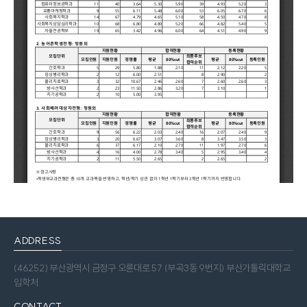
ADDRESS
(46252) 부산광역시 금정구 오륜대로 57 (부곡3동 9번지) 부산가톨릭대학교
입학처
CONTACT