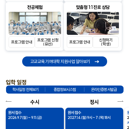
전공체험
맞춤형 1:1 진로 상담
프로그램 신청
신청하기
프로그램 안내
프로그램 안내
(유선)
(학생)
고교교육 기여대학
지원사업 알아보기
입학 일정
학사일정 전체보기
종합정보시스템
온라인증명서발급
수시
정시
이전
다음
버튼
버튼
원서 접수
원서 접수
2026.9.7(월) ~ 9.11.(금)
2027.1.4.(월) 9시 ~ 7.(목) 18시
2
2