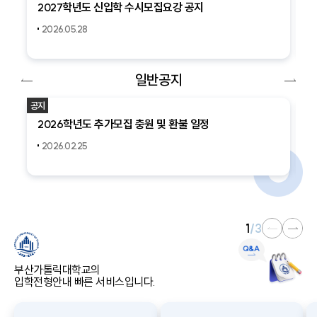
2027학년도 신입학 수시모집요강 공지
2026.05.28
일반공지
이전
다음
공지
공지
버튼
버튼
2026학년도 추가모집 충원 및 환불 일정
2
2026.02.25
1
/
3
이
다
전
음
버
버
부산가톨릭대학교의
입학전형안내 빠른 서비스입니다.
튼
튼