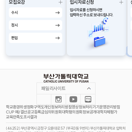
모집요강
입시자료신청
더
더
입시자료를 신청하시면
보
보
수시
입력하신 주소로 보내드립니다.
기
기
정시
편입
패밀리사이트
학교환경위생정화구역도
개인정보처리방침
영상정보처리기기운영관리방침
CUP 예/결산공고
등록금심의위원회
대학평의원회
정보공개
대학자체평가
교육만족도조사결과
(46252) 부산광역시 금정구 오륜대로 57 (부곡3동 9번지) 부산가톨릭대학교 입학처