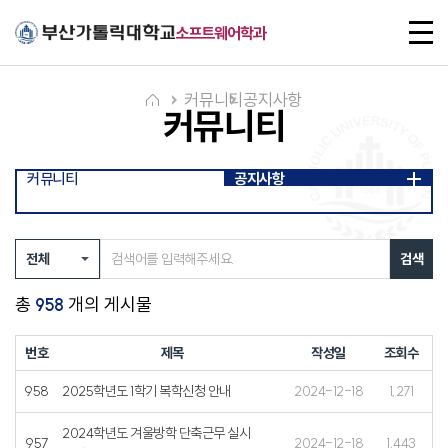
주메뉴로 가기
본문으로 가기
하단으로 가기
전
소프트웨어학과
체
메
뉴
커뮤니티
공지사항
커뮤니티
커뮤니티
공지사항
검색
총
개의 게시물
958
번호
제목
작성일
조회수
958
2025학년도 1학기 복학신청 안내
2024-12-18
1,271
2024학년도 겨울방학 단축근무 실시
957
2024-12-18
1,443