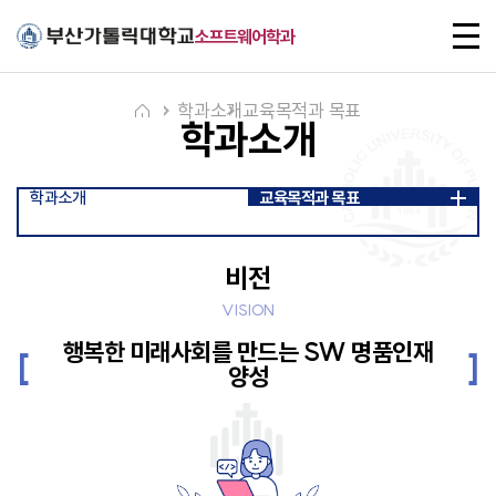
주메뉴로 가기
본문으로 가기
하단으로 가기
전
소프트웨어학과
체
메
뉴
학과소개
교육목적과 목표
학과소개
학과소개
교육목적과 목표
비전
VISION
행복한 미래사회를 만드는 SW 명품인재
양성