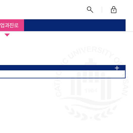
로
찾
그
기
업과진로
인
이수체계도
전공 핵심역량 및 세부역량
동 206호
B동 208호
B동 209호