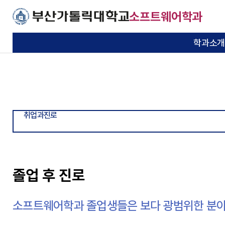
주메뉴로 가기
본문으로 가기
하단으로 가기
소프트웨어학과
학과소개
교육목적과 목표
학사일정
교수소개
학생회
공지사항
졸업후진로
학과소개
교과소개
교수소개
학생활동
커뮤니티
취업과진로
기본이 충실한 대학
기본이 충실한 대학
기본이 충실한 대학
기본이 충실한 대학
기본이 충실한 대학
기본이 충실한 대학
연혁
교과과정
학과동아리
포토포커스
자격증
부산가톨릭대학교
부산가톨릭대학교
부산가톨릭대학교
부산가톨릭대학교
부산가톨릭대학교
부산가톨릭대학교
취업과진로
교육환경
졸업생동정
취업정보
졸업조건
찾아오시는 길
졸업 후 진로
소프트웨어학과 졸업생들은 보다 광범위한 분야