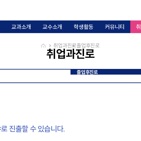
교과소개
교수소개
학생활동
커뮤니티
취
취업과진로
졸업후진로
취업과진로
교과과정 이수체계도
6대 핵심역량 
전공역량 교과체계도
졸업후진로
B동 101호
B동 202호
B동 205호
B
취업정보
로 진출할 수 있습니다.